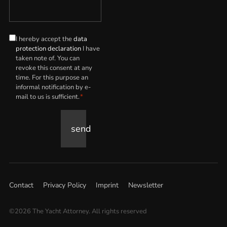
I hereby accept the
data
Data
protection declaration
I have
protection
taken note of. You can
declaration
revoke this consent at any
*
time. For this purpose an
informal notification by e-
mail to us is sufficient.
*
send
Contact
Privacy Policy
Imprint
Newsletter
©2026 The Yacht Attorney. All rights reserved