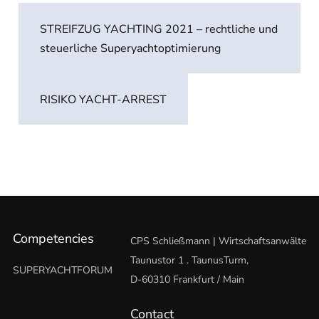
navigation
STREIFZUG YACHTING 2021 – rechtliche und
steuerliche Superyachtoptimierung
RISIKO YACHT-ARREST
Competencies
CPS Schließmann | Wirtschaftsanwälte
Taunustor 1 . TaunusTurm,
SUPERYACHTFORUM
D-60310 Frankfurt / Main
Contact