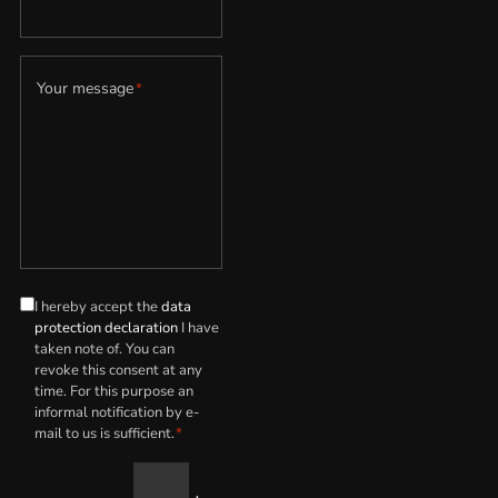
Your message
*
I hereby accept the
data
Data
protection declaration
I have
protection
taken note of. You can
declaration
revoke this consent at any
*
time. For this purpose an
informal notification by e-
mail to us is sufficient.
*