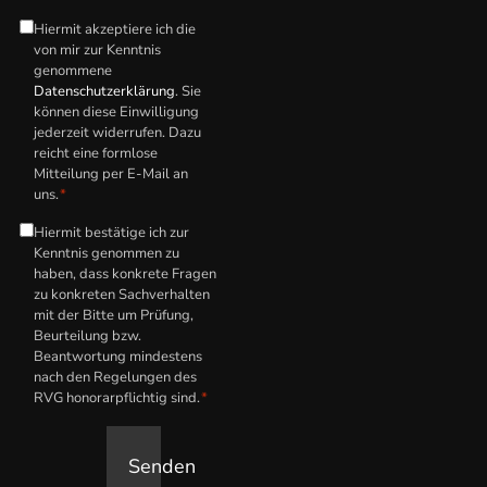
Hiermit akzeptiere ich die
Datenschutzerklärung
*
von mir zur Kenntnis
genommene
Datenschutzerklärung
. Sie
können diese Einwilligung
jederzeit widerrufen. Dazu
reicht eine formlose
Mitteilung per E-Mail an
uns.
*
Hiermit bestätige ich zur
Hinweis
Kenntnis genommen zu
zum
haben, dass konkrete Fragen
anwaltlichen
zu konkreten Sachverhalten
mit der Bitte um Prüfung,
Honorar
*
Beurteilung bzw.
Beantwortung mindestens
nach den Regelungen des
RVG honorarpflichtig sind.
*
Senden