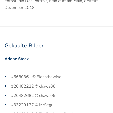
Fotostudio Das Portrait, Frankfurt am Main, erstellt
Dezember 2018
Gekaufte Bilder
Adobe Stock
#6680361 © Elenathewise
#20482222 © chawa06
#20482682 © chawa06
#33229177 © MrSegui