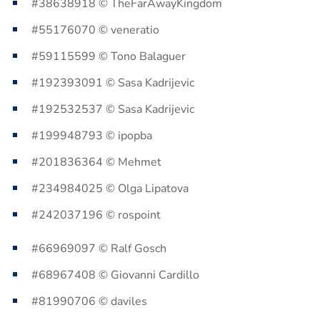
#38638918 © TheFarAwayKingdom
#55176070 © veneratio
#59115599 © Tono Balaguer
#192393091 © Sasa Kadrijevic
#192532537 © Sasa Kadrijevic
#199948793 © ipopba
#201836364 © Mehmet
#234984025 © Olga Lipatova
#242037196 © rospoint
#66969097 © Ralf Gosch
#68967408 © Giovanni Cardillo
#81990706 © daviles