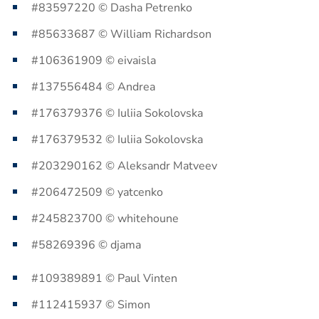
#83597220 © Dasha Petrenko
#85633687 © William Richardson
#106361909 © eivaisla
#137556484 © Andrea
#176379376 © Iuliia Sokolovska
#176379532 © Iuliia Sokolovska
#203290162 © Aleksandr Matveev
#206472509 © yatcenko
#245823700 © whitehoune
#58269396 © djama
#109389891 © Paul Vinten
#112415937 © Simon