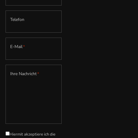
Telefon
E-Mail
*
Ihre Nachricht
*
Hiermit akzeptiere ich die
Datenschutzerklärung
*