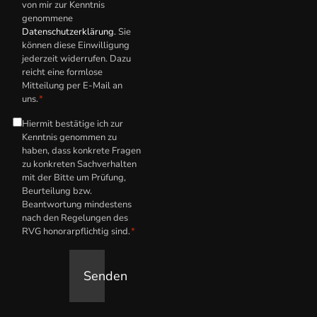
von mir zur Kenntnis
genommene
Datenschutzerklärung
. Sie
können diese Einwilligung
jederzeit widerrufen. Dazu
reicht eine formlose
Mitteilung per E-Mail an
uns.
*
Hiermit bestätige ich zur
Hinweis
Kenntnis genommen zu
zum
haben, dass konkrete Fragen
anwaltlichen
zu konkreten Sachverhalten
mit der Bitte um Prüfung,
Honorar
*
Beurteilung bzw.
Beantwortung mindestens
nach den Regelungen des
RVG honorarpflichtig sind.
*
Senden