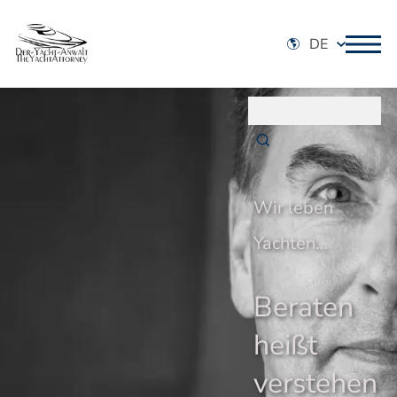
DE
Wir leben
Yachten…
Beraten
heißt
verstehen