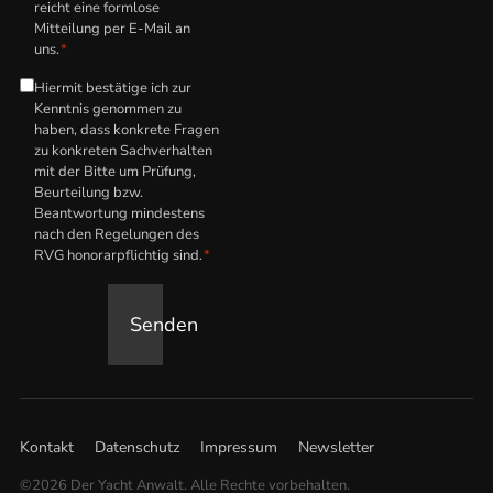
reicht eine formlose
Mitteilung per E-Mail an
uns.
*
Hiermit bestätige ich zur
Hinweis
Kenntnis genommen zu
zum
haben, dass konkrete Fragen
anwaltlichen
zu konkreten Sachverhalten
mit der Bitte um Prüfung,
Honorar
*
Beurteilung bzw.
Beantwortung mindestens
nach den Regelungen des
RVG honorarpflichtig sind.
*
Senden
Kontakt
Datenschutz
Impressum
Newsletter
©2026 Der Yacht Anwalt. Alle Rechte vorbehalten.