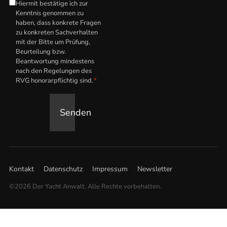
Hiermit bestätige ich zur
Hinweis
Kenntnis genommen zu
zum
haben, dass konkrete Fragen
anwaltlichen
zu konkreten Sachverhalten
mit der Bitte um Prüfung,
Honorar
*
Beurteilung bzw.
Beantwortung mindestens
nach den Regelungen des
RVG honorarpflichtig sind.
*
Senden
Kontakt
Datenschutz
Impressum
Newsletter
©2026 Der Yacht Anwalt. Alle Rechte vorbehalten.