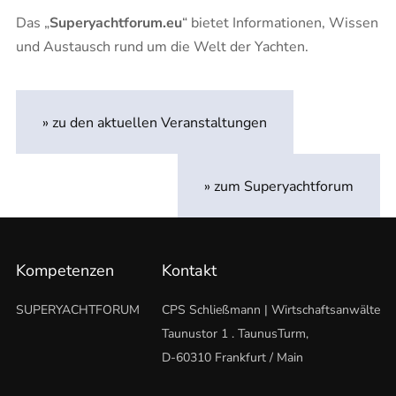
Das „
Superyachtforum.eu
“ bietet Informationen, Wissen
und Austausch rund um die Welt der Yachten.
» zu den aktuellen Veranstaltungen
» zum Superyachtforum
Kompetenzen
Kontakt
SUPERYACHTFORUM
CPS Schließmann | Wirtschaftsanwälte
Taunustor 1 . TaunusTurm,
D-60310 Frankfurt / Main