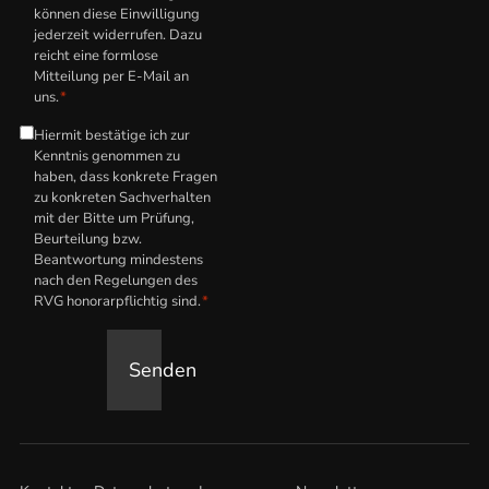
können diese Einwilligung
jederzeit widerrufen. Dazu
reicht eine formlose
Mitteilung per E-Mail an
uns.
*
Hiermit bestätige ich zur
Hinweis
Kenntnis genommen zu
zum
haben, dass konkrete Fragen
anwaltlichen
zu konkreten Sachverhalten
mit der Bitte um Prüfung,
Honorar
*
Beurteilung bzw.
Beantwortung mindestens
nach den Regelungen des
RVG honorarpflichtig sind.
*
Senden