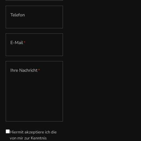
Telefon
E-Mail
*
Ihre Nachricht
*
Hiermit akzeptiere ich die
Datenschutzerklärung
*
von mir zur Kenntnis