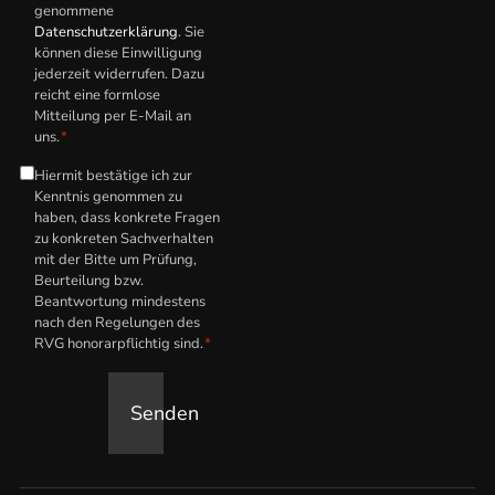
genommene
Datenschutzerklärung
. Sie
können diese Einwilligung
jederzeit widerrufen. Dazu
reicht eine formlose
Mitteilung per E-Mail an
uns.
*
Hiermit bestätige ich zur
Hinweis
Kenntnis genommen zu
zum
haben, dass konkrete Fragen
anwaltlichen
zu konkreten Sachverhalten
mit der Bitte um Prüfung,
Honorar
*
Beurteilung bzw.
Beantwortung mindestens
nach den Regelungen des
RVG honorarpflichtig sind.
*
Senden