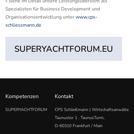
» siehe im Detail unsere Leistungsübersicht als
Spezialisten für Business Development und
Organisationsentwicklung unter
www.cps-
schliessmann.de
SUPERYACHTFORUM.EU
Kompetenzen
Kontakt
SUPERYACHTFORUM
CPS Schließmann | Wirtschaftsanwälte
Taunustor 1 . TaunusTurm,
D-60310 Frankfurt / Main