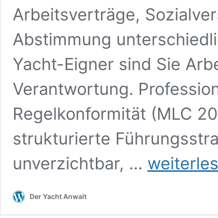
Arbeitsverträge, Sozialve
Abstimmung unterschiedli
Yacht-Eigner sind Sie Arb
Verantwortung. Professione
Regelkonformität (MLC 2
strukturierte Führungsstr
Crew-
unverzichtbar, …
weiterle
Arbeitsrecht
auf
Yachten
Der Yacht Anwalt
–
rechtssichere
Führung